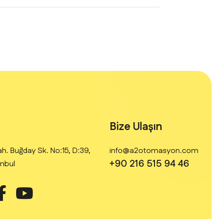
Bize Ulaşın
h. Buğday Sk. No:15, D:39,
info@a2otomasyon.com
+90 216 515 94 46
anbul