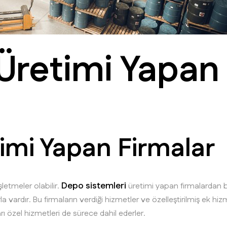
Üretimi Yapan
imi Yapan Firmalar
Depo sistemleri
şletmeler olabilir.
üretimi yapan firmalardan b
vardır. Bu firmaların verdiği hizmetler ve özelleştirilmiş ek hizmet
rı özel hizmetleri de sürece dahil ederler.