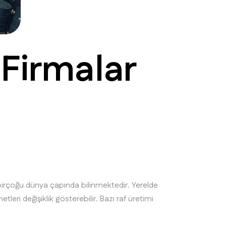
 Firmalar
irçoğu dünya çapında bilinmektedir. Yerelde
leri değişiklik gösterebilir. Bazı raf üretimi