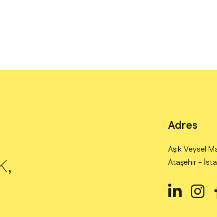
Adres
Aşık Veysel Ma
k,
Ataşehir - İst