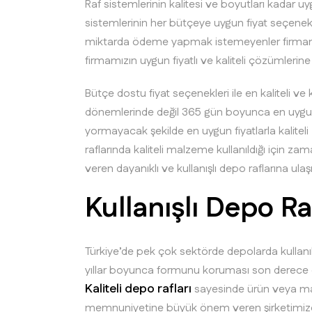
Raf sistemlerinin kalitesi ve boyutları kadar
sistemlerinin her bütçeye uygun fiyat seçenekle
miktarda ödeme yapmak istemeyenler firmamız
firmamızın uygun fiyatlı ve kaliteli çözümlerine t
Bütçe dostu fiyat seçenekleri ile en kaliteli ve 
dönemlerinde değil 365 gün boyunca en uygun
yormayacak şekilde en uygun fiyatlarla kaliteli
raflarında kaliteli malzeme kullanıldığı için 
veren dayanıklı ve kullanışlı depo raflarına ul
Kullanışlı Depo Ra
Türkiye’de pek çok sektörde depolarda kullanı
yıllar boyunca formunu koruması son derece ön
Kaliteli depo rafları
sayesinde ürün veya mak
memnuniyetine büyük önem veren şirketimizde h