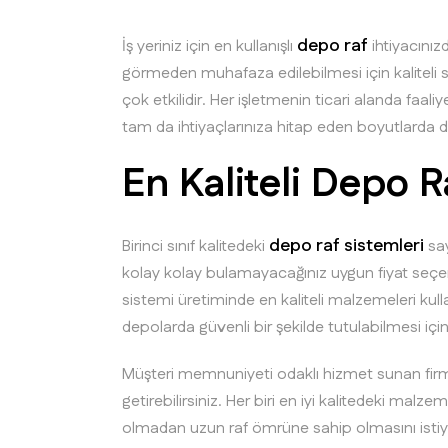
depo raf
İş yeriniz için en kullanışlı
ihtiyacınız
görmeden muhafaza edilebilmesi için kaliteli si
çok etkilidir. Her işletmenin ticari alanda faal
tam da ihtiyaçlarınıza hitap eden boyutlarda 
En Kaliteli Depo R
depo raf sistemleri
Birinci sınıf kalitedeki
say
kolay kolay bulamayacağınız uygun fiyat seçene
sistemi üretiminde en kaliteli malzemeleri kulla
depolarda güvenli bir şekilde tutulabilmesi için 
Müşteri memnuniyeti odaklı hizmet sunan firmam
getirebilirsiniz. Her biri en iyi kalitedeki mal
olmadan uzun raf ömrüne sahip olmasını istiyor