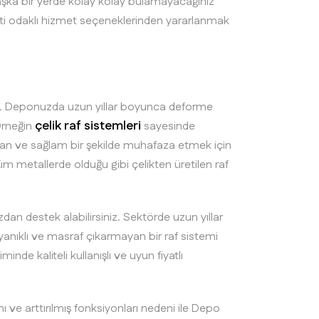
aşka bir yerde kolay kolay bulamayacağınız
yeti odaklı hizmet seçeneklerinden yararlanmak
unar. Deponuzda uzun yıllar boyunca deforme
çelik raf sistemleri
Örneğin
sayesinde
adan ve sağlam bir şekilde muhafaza etmek için
m metallerde olduğu gibi çelikten üretilen raf
zdan destek alabilirsiniz. Sektörde uzun yıllar
yanıklı ve masraf çıkarmayan bir raf sistemi
minde kaliteli kullanışlı ve uyun fiyatlı
rımı ve arttırılmış fonksiyonları nedeni ile Depo