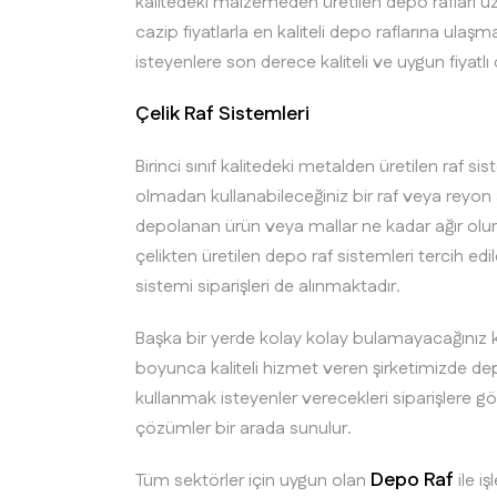
kalitedeki malzemeden üretilen depo rafları 
cazip fiyatlarla en kaliteli depo raflarına ul
isteyenlere son derece kaliteli ve uygun fiyatl
Çelik Raf Sistemleri
Birinci sınıf kalitedeki metalden üretilen ra
olmadan kullanabileceğiniz bir raf veya reyon
depolanan ürün veya mallar ne kadar ağır olur
çelikten üretilen depo raf sistemleri tercih e
sistemi siparişleri de alınmaktadır.
Başka bir yerde kolay kolay bulamayacağınız kal
boyunca kaliteli hizmet veren şirketimizde dep
kullanmak isteyenler verecekleri siparişlere gö
çözümler bir arada sunulur.
Depo Raf
Tüm sektörler için uygun olan
ile iş