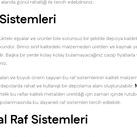
landa gönül rahatlığı ile tercih edebilirsiniz.
Sistemleri
ükteki eşyalar ve ürünler bile sorunsuz bir şekilde depoya kaldırıl
dür. Birinci sınıf kalitedeki malzemeden üretilen ve kaynak yer
dır. Başka bir yerde kolay kolay bulamayacağınız cazip fiyatlar
iniz.
r alan ve büyük önem taşıyan bu raf sistemlerinin kaliteli malzem
polarda rahat ve kullanışlı bir depolama alanı oluşturulabilir.
 Üstelik bu raflar kaliteli metalden üretildiği için zaman içinde ru
olanmasında bu dayanıklı raf sistemleri tercih edilebilir.
l Raf Sistemleri