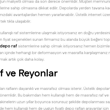
 uygun maliyetli olması da son derece önemlidir. Müşteri memnun
rine sahip olmasına dikkat edilir. Depolarda yerden tavana kadar
daki avantajlardan hemen yararlanabilir. Üstelik internet üze
ek tıkla ulaşabilir.
kullanışlı raf sistemlerine ulaşmak istiyorsanız en doğru yerdesiniz
 fiyat seçenekleri sunan firmamız bu alanda büyük beğeni to
depo raf
sistemlerine sahip olmak istiyorsanız hemen bizimle i
zaman içinde herhangi bir deformasyon ve masrafla karşılaşmanız
aşmak artık çok daha kolay.
f ve Reyonlar
lan rafların dayanıklı ve masrafsız olması istenir. Üstelik dep
emlidir. Bu bakımdan hem kullanışlı hem de masrafsız raf ve rey
inelerin uzun yıllar boyunca sorunsuz şekilde depolanması sağ
em kullanışlı hem de uygun fiyatlı depo rafları arayanlar için