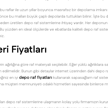
 bu raflar ile uzun yıllar boyunca masrafsız bir depolama imkanı 
n önce bu malları büyük çaplı depolarda tuttukları bilinir. İşte
eden üretilen depo raf sistemlerine ihtiyaç vardır. Her deponun ka
ilir. Bu yüzden en ideal ölçülerde ve ebatlarda kaliteli depo raf sis
niz.
ri Fiyatları
ağırlığına göre raf materyali seçilebilir. Eğer yüklü ağırlıklara
 edilmelidir. Bunun gibi detaylar internet üzerinden dahi depo raf 
depo raf fiyatları
ğiniz en iyi
kullanarak sapasağlam raf siste
na müşteri memnuniyeti odaklı hizmetleri sayesinde binlerce müş
olan depo raf sistemlerine ulaşmanın kolay yolu firmamızın kurum