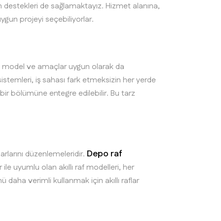
m destekleri de sağlamaktayız. Hizmet alanına,
uygun projeyi seçebiliyorlar.
arklı model ve amaçlar uygun olarak da
istemleri, iş sahası fark etmeksizin her yerde
lı bir bölümüne entegre edilebilir. Bu tarz
Depo raf
arlarını düzenlemeleridir.
le uyumlu olan akıllı raf modelleri, her
ü daha verimli kullanmak için akıllı raflar