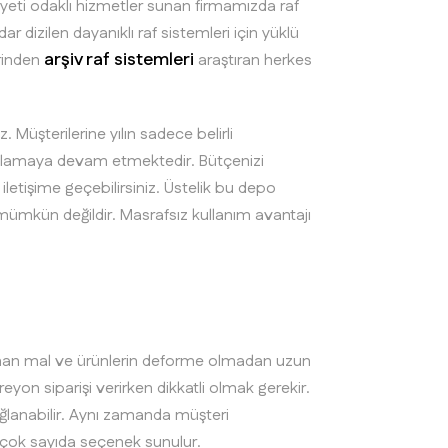
iyeti odaklı hizmetler sunan firmamızda raf
 dizilen dayanıklı raf sistemleri için yüklü
arşiv raf sistemleri
rinden
araştıran herkes
. Müşterilerine yılın sadece belirli
plamaya devam etmektedir. Bütçenizi
letişime geçebilirsiniz. Üstelik bu depo
 mümkün değildir. Masrafsız kullanım avantajı
olanan mal ve ürünlerin deforme olmadan uzun
on siparişi verirken dikkatli olmak gerekir.
lanabilir. Aynı zamanda müşteri
 çok sayıda seçenek sunulur.