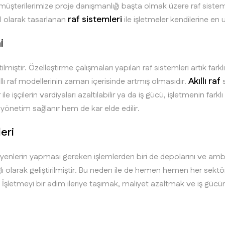
 müşterilerimize proje danışmanlığı başta olmak üzere raf siste
raf sistemleri
el olarak tasarlanan
ile işletmeler kendilerine en 
i
etilmiştir. Özelleştirme çalışmaları yapılan raf sistemleri artık f
Akıllı raf
ıllı raf modellerinin zaman içerisinde artmış olmasıdır.
s
ile işçilerin vardiyaları azaltılabilir ya da iş gücü, işletmenin fark
r yönetim sağlanır hem de kar elde edilir.
eri
teyenlerin yapması gereken işlemlerden biri de depolarını ve amb
 olarak geliştirilmiştir. Bu neden ile de hemen hemen her sektör i
ir. İşletmeyi bir adım ileriye taşımak, maliyet azaltmak ve iş gücün