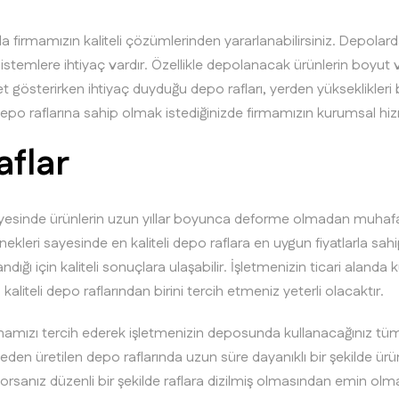
da firmamızın kaliteli çözümlerinden yararlanabilirsiniz. Depolard
stemlere ihtiyaç vardır. Özellikle depolanacak ürünlerin boyut ve
iyet gösterirken ihtiyaç duyduğu depo rafları, yerden yükseklikleri
depo raflarına sahip olmak istediğinizde firmamızın kurumsal hi
aflar
esinde ürünlerin uzun yıllar boyunca deforme olmadan muhaf
kleri sayesinde en kaliteli depo raflara en uygun fiyatlarla sahi
ndığı için kaliteli sonuçlara ulaşabilir. İşletmenizin ticari aland
kaliteli depo raflarından birini tercih etmeniz yeterli olacaktır.
ızı tercih ederek işletmenizin deposunda kullanacağınız tüm raf 
zemeden üretilen depo raflarında uzun süre dayanıklı bir şekilde ü
sanız düzenli bir şekilde raflara dizilmiş olmasından emin olman