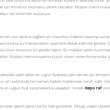
uzun yıllar boyunca deforme olmadan kullanım avantajı sunar. B
aşmak için firmamızı seçmeniz yeterli olacaktır. Müşteri memnuni
ı depo raf sistemleri sunuluyor.
f sistemleri son derece sağlam ve masrafsız kullanım avantajı s
 arıyorsanız bu malzemelerin seçimine dikkat edilmesi gerekir. 
sa olsun sorunsuz bir şekilde taşınır. Bu malların şeklini bozm
dilebilir. Müşteri memnuniyetine büyük önem veren firmamızda tü
itedeki çelik rafları en uygun fiyatlarla satın almak için firmamı
o raf üretiminde her zaman kaliteli malzemeler tercih edilir. Da
depo raf
re en uygun fiyat seçeneklerine ulaşabilir. Üstelik
üreti
letmeler işlerini daha hızlı bir hale getirebilir. İhtiyaç odaklı tasa